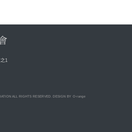
會
之1
O-range
ATION ALL RIGHTS RESERVED. DESIGN BY